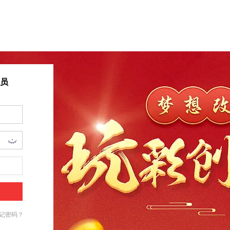
员
记密码？