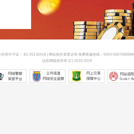
营许可证： B2-20130418 | 网站相关资质证明 免费客服热线：0063-9307088888
玩彩网版权所有 (C) 2010-2026