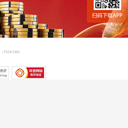
（7X24小时)